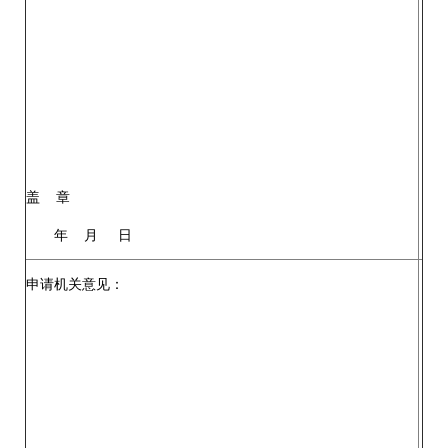
盖 章
年 月 日
申请机关意见：