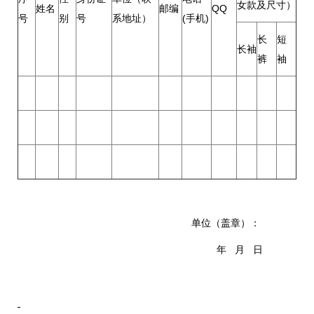
女款及尺寸）
姓名
邮编
QQ
号
别
号
系地址）
(手机)
长
短
长袖
裤
袖
单位（盖章）：
年 月 日