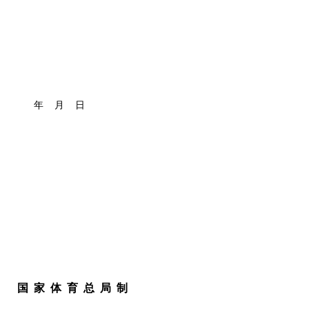
年 月 日
国 家 体 育 总 局 制