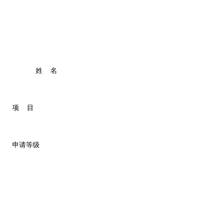
姓 名
项 目
申请等级