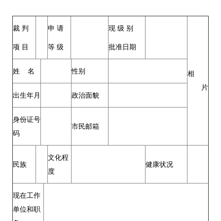
裁 判
申 请
现 级 别
项 目
等 级
批准日期
姓 名
性别
相
片
出生年月
政治面貌
身份证号
市民邮箱
码
文化程
民族
健康状况
度
现在工作
单位和职